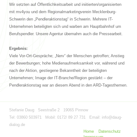
Wir setzten auf Öffentlichkeitsarbeit und iniitierten/organisierten
mit mv4you und dem Regionalmarketingverein Mecklenburg-
Schwerin den „Pendleraktionstag“ in Schwerin. Mehrere IT-
Unternehmen beteiligten sich und warben am Hauptbahnhof um
Berufspendler. Unsere Agentur übernahm auch die Pressearbeit.
Ergebnis:
Viele Vor-Ort-Gespräche; „Nerv“ der Menschen getroffen; Anstieg
der Bewerbungen; hohe Medienaufmerksamkeit vor, während und
nach der Aktion, gestiegene Bekanntheit der beteiligten
Unternehmen; Image der IT-Branche/Region gestärkt – der
Pendleraktionstag war an diesem Abend in den ARD-Tagesthemen.
Stefanie Daug Seestraße 2 19065 Pinnow
Tel: 03860 503971 Mobil: 0172/ 89 27 731 Email:
info@daug-
dialog.de
Home
Datenschutz
Impressum